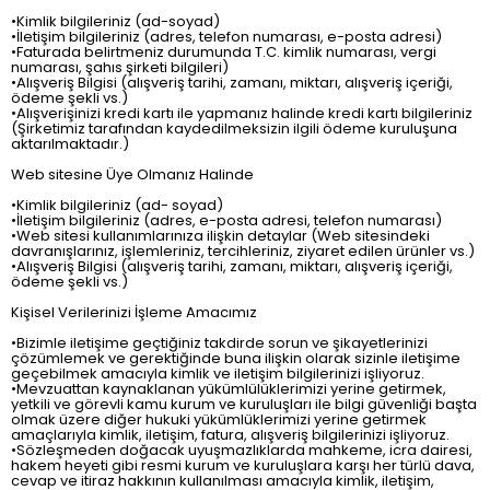
•Kimlik bilgileriniz (ad-soyad)
•İletişim bilgileriniz (adres, telefon numarası, e-posta adresi)
•Faturada belirtmeniz durumunda T.C. kimlik numarası, vergi
numarası, şahıs şirketi bilgileri)
•Alışveriş Bilgisi (alışveriş tarihi, zamanı, miktarı, alışveriş içeriği,
ödeme şekli vs.)
•Alışverişinizi kredi kartı ile yapmanız halinde kredi kartı bilgileriniz
(Şirketimiz tarafından kaydedilmeksizin ilgili ödeme kuruluşuna
aktarılmaktadır.)
Web sitesine Üye Olmanız Halinde
•Kimlik bilgileriniz (ad- soyad)
•İletişim bilgileriniz (adres, e-posta adresi, telefon numarası)
•Web sitesi kullanımlarınıza ilişkin detaylar (Web sitesindeki
davranışlarınız, işlemleriniz, tercihleriniz, ziyaret edilen ürünler vs.)
•Alışveriş Bilgisi (alışveriş tarihi, zamanı, miktarı, alışveriş içeriği,
ödeme şekli vs.)
Kişisel Verilerinizi İşleme Amacımız
•Bizimle iletişime geçtiğiniz takdirde sorun ve şikayetlerinizi
çözümlemek ve gerektiğinde buna ilişkin olarak sizinle iletişime
geçebilmek amacıyla kimlik ve iletişim bilgilerinizi işliyoruz.
•Mevzuattan kaynaklanan yükümlülüklerimizi yerine getirmek,
yetkili ve görevli kamu kurum ve kuruluşları ile bilgi güvenliği başta
olmak üzere diğer hukuki yükümlüklerimizi yerine getirmek
amaçlarıyla kimlik, iletişim, fatura, alışveriş bilgilerinizi işliyoruz.
•Sözleşmeden doğacak uyuşmazlıklarda mahkeme, icra dairesi,
hakem heyeti gibi resmi kurum ve kuruluşlara karşı her türlü dava,
cevap ve itiraz hakkının kullanılması amacıyla kimlik, iletişim,