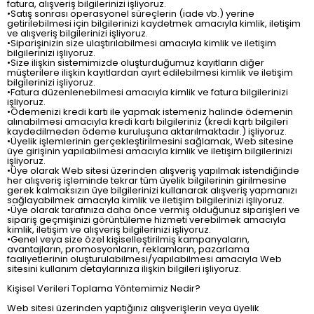
fatura, alışveriş bilgilerinizi işliyoruz.
•Satış sonrası operasyonel süreçlerin (iade vb.) yerine
getirilebilmesi için bilgilerinizi kaydetmek amacıyla kimlik, iletişim
ve alışveriş bilgilerinizi işliyoruz.
•Siparişinizin size ulaştırılabilmesi amacıyla kimlik ve iletişim
bilgilerinizi işliyoruz.
•Size ilişkin sistemimizde oluşturduğumuz kayıtların diğer
müşterilere ilişkin kayıtlardan ayırt edilebilmesi kimlik ve iletişim
bilgilerinizi işliyoruz.
•Fatura düzenlenebilmesi amacıyla kimlik ve fatura bilgilerinizi
işliyoruz.
•Ödemenizi kredi kartı ile yapmak istemeniz halinde ödemenin
alınabilmesi amacıyla kredi kartı bilgileriniz (kredi kartı bilgileri
kaydedilmeden ödeme kuruluşuna aktarılmaktadır.) işliyoruz.
•Üyelik işlemlerinin gerçekleştirilmesini sağlamak, Web sitesine
üye girişinin yapılabilmesi amacıyla kimlik ve iletişim bilgilerinizi
işliyoruz.
•Üye olarak Web sitesi üzerinden alışveriş yapılmak istendiğinde
her alışveriş işleminde tekrar tüm üyelik bilgilerinin girilmesine
gerek kalmaksızın üye bilgilerinizi kullanarak alışveriş yapmanızı
sağlayabilmek amacıyla kimlik ve iletişim bilgilerinizi işliyoruz.
•Üye olarak tarafınıza daha önce vermiş olduğunuz siparişleri ve
sipariş geçmişinizi görüntüleme hizmeti verebilmek amacıyla
kimlik, iletişim ve alışveriş bilgilerinizi işliyoruz.
•Genel veya size özel kişiselleştirilmiş kampanyaların,
avantajların, promosyonların, reklamların, pazarlama
faaliyetlerinin oluşturulabilmesi/yapılabilmesi amacıyla Web
sitesini kullanım detaylarınıza ilişkin bilgileri işliyoruz.
Kişisel Verileri Toplama Yöntemimiz Nedir?
Web sitesi üzerinden yaptığınız alışverişlerin veya üyelik