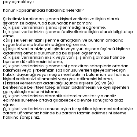
paylaşmaktayız.
Kanun kapsamındaki haklarınız nelerdir?
Şirketimiz tarafından işlenen kişisel verilerinize ilişkin olarak
şirketimize başvuruda bulunarak her zaman;
a) kişisel verilerinizin işlenip işlenmediğini öğrenme,
b) kişisel verilerinizin işlenme faaliyetlerine ilişkin olarak bilgi talep
etme,
c)kişisel verilerinizin işlenme amaçlarını ve bunların amacına
uygun kullanılıp kullanılmadığını öğrenme,
ç) kişisel verilerinizin yurt içinde veya yurt dışında üçüncü kişilere
aktarılmış olması durumunda bu kişileri öğrenme,
d) kişisel verilerinizin eksik veya yanlış işlenmiş olması halinde
bunların düzeltilmesini isteme,
e) kişisel verilerinizin işlenmesini gerektiren sebeplerin ortadan
kalkması veya şirketimizin söz konusu verileri işleyebilmek için
hukuki dayanağı veya meşru menfaatinin bulunmaması halinde
kişisel verilerinizi silinmesini veya yok edilmesini isteme,
f) kişisel verilerinizin aktarıldığı üçüncü kişilere (d) ve (e)
bentlerinde belirtilen taleplerinizin bildirilmesini ve aynı işlemleri
ge rçekleştirmelerini isteme,
g) kişisel verilerinizin otomatik sistemler vasıtasıyla analiz
edilmesi suretiyle ortaya çıkabilecek aleyhte sonuçlara itiraz
etme,
ğ) kişisel verilerinizin kanuna aykırı bir şekilde işlenmesi sebebiyle
zarara uğramanız halinde bu zararın tazmin edilmesini isteme
hakkına sahipsiniz.