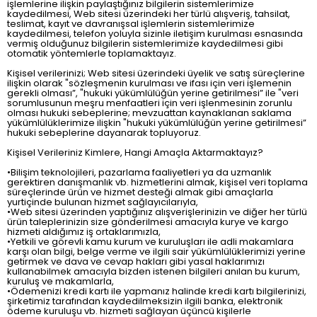
işlemlerine ilişkin paylaştığınız bilgilerin sistemlerimize
kaydedilmesi, Web sitesi üzerindeki her türlü alışveriş, tahsilat,
teslimat, kayıt ve davranışsal işlemlerin sistemlerimize
kaydedilmesi, telefon yoluyla sizinle iletişim kurulması esnasında
vermiş olduğunuz bilgilerin sistemlerimize kaydedilmesi gibi
otomatik yöntemlerle toplamaktayız.
Kişisel verilerinizi; Web sitesi üzerindeki üyelik ve satış süreçlerine
ilişkin olarak "sözleşmenin kurulması ve ifası için veri işlemenin
gerekli olması”, "hukuki yükümlülüğün yerine getirilmesi” ile "veri
sorumlusunun meşru menfaatleri için veri işlenmesinin zorunlu
olması hukuki sebeplerine; mevzuattan kaynaklanan saklama
yükümlülüklerimize ilişkin "hukuki yükümlülüğün yerine getirilmesi”
hukuki sebeplerine dayanarak topluyoruz.
Kişisel Verileriniz Kimlere, Hangi Amaçla Aktarmaktayız?
•Bilişim teknolojileri, pazarlama faaliyetleri ya da uzmanlık
gerektiren danışmanlık vb. hizmetlerini almak, kişisel veri toplama
süreçlerinde ürün ve hizmet desteği almak gibi amaçlarla
yurtiçinde bulunan hizmet sağlayıcılarıyla,
•Web sitesi üzerinden yaptığınız alışverişlerinizin ve diğer her türlü
ürün taleplerinizin size gönderilmesi amacıyla kurye ve kargo
hizmeti aldığımız iş ortaklarımızla,
•Yetkili ve görevli kamu kurum ve kuruluşları ile adli makamlara
karşı olan bilgi, belge verme ve ilgili sair yükümlülüklerimizi yerine
getirmek ve dava ve cevap hakları gibi yasal haklarımızı
kullanabilmek amacıyla bizden istenen bilgileri anılan bu kurum,
kuruluş ve makamlarla,
•Ödemenizi kredi kartı ile yapmanız halinde kredi kartı bilgilerinizi,
şirketimiz tarafından kaydedilmeksizin ilgili banka, elektronik
ödeme kuruluşu vb. hizmeti sağlayan üçüncü kişilerle