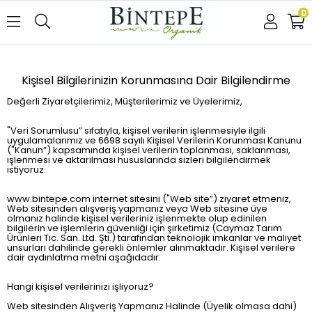
0
Kişisel Bilgilerinizin Korunmasına Dair Bilgilendirme
Değerli Ziyaretçilerimiz, Müşterilerimiz ve Üyelerimiz,
"Veri Sorumlusu” sıfatıyla, kişisel verilerin işlenmesiyle ilgili
uygulamalarımız ve 6698 sayılı Kişisel Verilerin Korunması Kanunu
("Kanun”) kapsamında kişisel verilerin toplanması, saklanması,
işlenmesi ve aktarılması hususlarında sizleri bilgilendirmek
istiyoruz.
www.bintepe.com internet sitesini ("Web site”) ziyaret etmeniz,
Web sitesinden alışveriş yapmanız veya Web sitesine üye
olmanız halinde kişisel verileriniz işlenmekte olup edinilen
bilgilerin ve işlemlerin güvenliği için şirketimiz (Caymaz Tarım
Ürünleri Tic. San. Ltd. Şti.) tarafından teknolojik imkanlar ve maliyet
unsurları dahilinde gerekli önlemler alınmaktadır. Kişisel verilere
dair aydınlatma metni aşağıdadır:
Hangi kişisel verilerinizi işliyoruz?
Web sitesinden Alışveriş Yapmanız Halinde (Üyelik olmasa dahi)