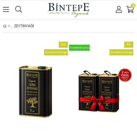
0
ZEYTİNYAĞI
%13
%5
Fırsat Ürünü
İndirim
İndirim
Ücretsiz Kargo
Ücretsiz Kargo
%13İndirim
%5İndir