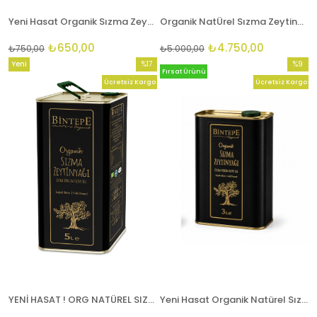
Yeni Hasat Organik Sızma Zeytinyağı 1LT
Organik NatÜrel Sızma Zeytinyağı 5 LT ( 2 Adet )
₺650,00
₺4.750,00
₺750,00
₺5.000,00
Yeni
%17
%9
Fırsat Ürünü
Ürün
İndirim
İndirim
Ücretsiz Kargo
Ücretsiz Kargo
%17İndirim
%9İndir
YENİ HASAT ! ORG NATÜREL SIZMA ZEYTİNYAĞI 5 LT
Yeni Hasat Organik Natürel Sızma Zeytinyağı 3 lt