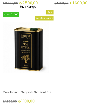
₺2.500,00
₺1.600,00
₺3.000,00
₺1.750,00
Hızlı Kargo
%19
Fırsat Ürünü
İndirim
Ücretsiz Kargo
%19İndirim
Yeni Hasat Organik Natürel Sızma Zeytinyağı 2 lt
₺1.100,00
₺1.350,00