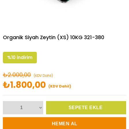
Organik Siyah Zeytin (XS) 10KG 321-380
%
10
İndirim
₺2.000,00
(KDV Dahil)
₺1.800,00
(KDV Dahil)