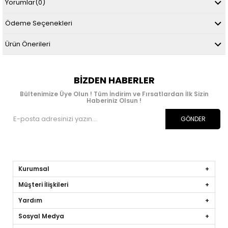
Yorumlar
(0)
Ödeme Seçenekleri
Ürün Önerileri
BIZDEN HABERLER
Bültenimize Üye Olun ! Tüm İndirim ve Fırsatlardan İlk Sizin
Haberiniz Olsun !
GÖNDER
Kurumsal
Müşteri İlişkileri
Yardım
Sosyal Medya