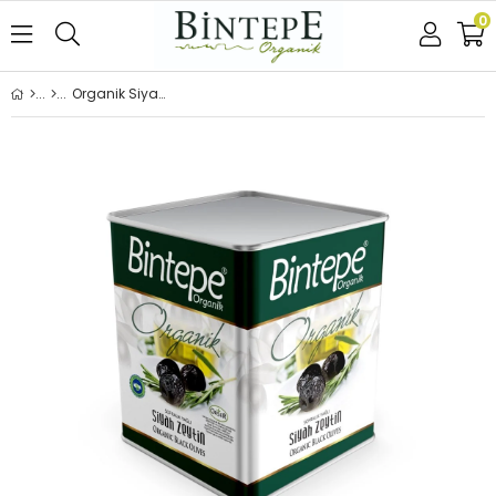
0
Organik Siyah Zeytin (XS) 10KG 321-380